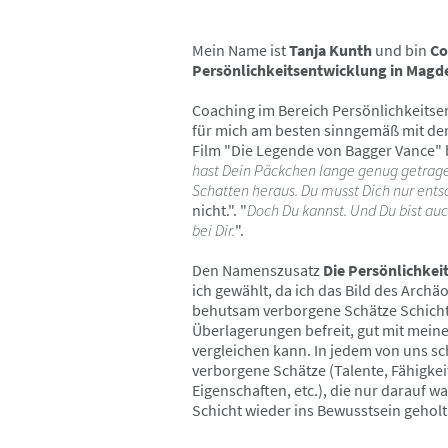
Mein Name ist
Tanja Kunth
und bin
Co
Persönlichkeitsentwicklung in
Magd
Coaching im Bereich Persönlichkeitsen
für mich am besten sinngemäß mit d
Film "Die Legende von Bagger Vance" b
hast Dein Päckchen lange genug getrage
Schatten heraus. Du musst Dich nur ents
nicht.". "
Doch Du kannst. Und Du bist auch
bei Dir.
".
Den Namenszusatz
Die Persönlichkei
ich gewählt, da ich das Bild
des Archäo
behutsam verborgene Schätze Schicht 
Überlagerungen befreit, gut mit meine
vergleichen kann. In jedem von uns 
verborgene Schätze (Talente, Fähigkeit
Eigenschaften, etc.), die nur darauf wa
Schicht wieder ins Bewusstsein gehol