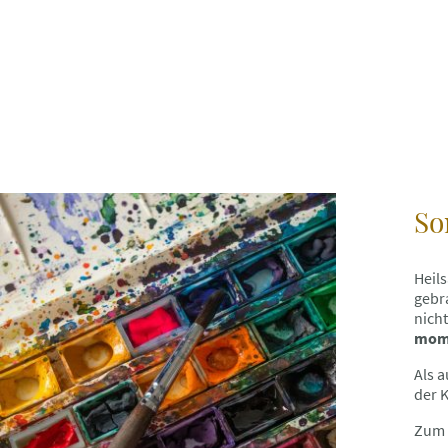
So
Heils
gebr
nich
mom
Als a
der 
Zum 