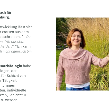
ach
für
eburg
.
twicklung lässt sich
en Worten aus dem
eschreiben. "...
Du
n. Tritt aus dem
cheiden.
". "Ich kann
 nicht allein. Ich bin
tsarchäologin
habe
logen, der
für Schicht von
r Tätigkeit
schlummern
en, individuelle
rten, Schicht für
t zu werden.