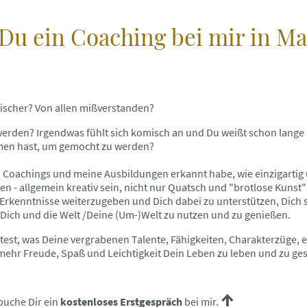
 Du ein Coaching bei mir in M
rdischer? Von allen mißverstanden?
erden? Irgendwas fühlt sich komisch an und Du weißt schon lange n
men hast, um gemocht zu werden?
ch Coachings und meine Ausbildungen erkannt habe, wie einzigartig 
 - allgemein kreativ sein, nicht nur Quatsch und "brotlose Kunst" s
Erkenntnisse weiterzugeben und Dich dabei zu unterstützen, Dich s
r Dich und die Welt /Deine (Um-)Welt zu nutzen und zu genießen.
t, was Deine vergrabenen Talente, Fähigkeiten, Charakterzüge, etc.
 mehr Freude, Spaß und Leichtigkeit Dein Leben zu leben und zu ge
↑
 buche Dir ein
kostenloses Erstgespräch
bei mir.